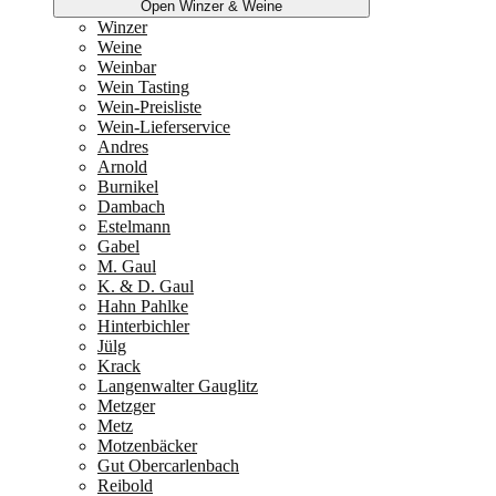
Open Winzer & Weine
Winzer
Weine
Weinbar
Wein Tasting
Wein-Preisliste
Wein-Lieferservice
Andres
Arnold
Burnikel
Dambach
Estelmann
Gabel
M. Gaul
K. & D. Gaul
Hahn Pahlke
Hinterbichler
Jülg
Krack
Langenwalter Gauglitz
Metzger
Metz
Motzenbäcker
Gut Obercarlenbach
Reibold